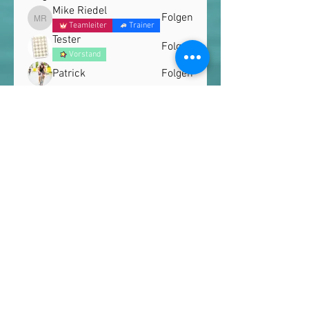
Mike Riedel
Folgen
Mike Riedel
Teamleiter
Trainer
Tester
Folgen
Vorstand
Patrick
Folgen
majakaminski
Folgen
majakaminski
#pattex42
Folgen
Alle Mitglieder anzeigen (14)
Datenschutz
Impressum
Kontakt